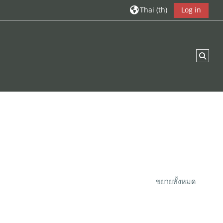
Thai ‎(th)‎
Log in
Togg
ขยายทั้งหมด