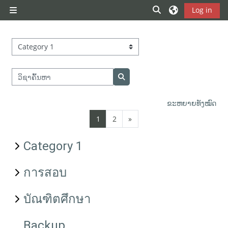
ຂ້າມໄປຫາເນື້ອຫາຫຼັກ
ສະຫຼັບການປ້ອນຂໍ້ມ
Log in
ແຜງດ້ານຂ້າງ
ປະເພດວິຊາ
ວິຊາຄົ້ນຫາ
ວິຊາຄົ້ນຫາ
ຂະຫຍາຍທັງໝົດ
ໜ້າ 1
ໜ້າ 2
ໜ້າຕໍ່ໄປ
1
2
»
Category 1
การสอบ
บัณฑิตศึกษา
Backup