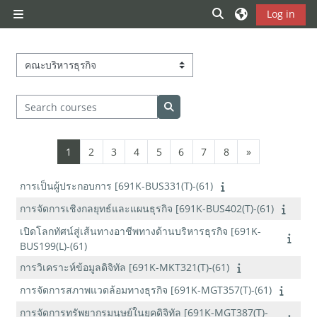
Skip to main content
Toggle search inp
Log in
Side panel
Course categories
Search courses
Search courses
Page 1
Page 2
Page 3
Page 4
Page 5
Page 6
Page 7
Page 8
Next page
1
2
3
4
5
6
7
8
»
การเป็นผู้ประกอบการ [691K-BUS331(T)-(61)
การจัดการเชิงกลยุทธ์และแผนธุรกิจ [691K-BUS402(T)-(61)
เปิดโลกทัศน์สู่เส้นทางอาชีพทางด้านบริหารธุรกิจ [691K-
BUS199(L)-(61)
การวิเคราะห์ข้อมูลดิจิทัล [691K-MKT321(T)-(61)
การจัดการสภาพแวดล้อมทางธุรกิจ [691K-MGT357(T)-(61)
การจัดการทรัพยากรมนุษย์ในยุคดิจิทัล [691K-MGT387(T)-