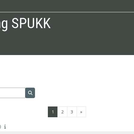
ng SPUKK
Search courses
Page 1
Page 2
Page 3
Next page
1
2
3
»
)