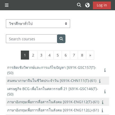
Skip to main content
Toggle search inp
Log in
Side panel
Course categories
Search courses
Search courses
Page 1
Page 2
Page 3
Page 4
Page 5
Page 6
Page 7
Page 8
Next page
1
2
3
4
5
6
7
8
»
การคิดเชิงวิพากษ์และการแก้ไขปัญหา [691K-GSC157(T)-
(50)
สนทนาภาษาจีนในชีวิตประจำวัน [691K-CHN111(T)-(61)
เศรษฐกิจ BCG เพื่อโลกในศตวรรษที่ 21 [691K-GSC146(T)-
(50)
ภาษาอังกฤษเพื่อการสื่อสารในสังคม [691K-ENG112(T)-(61)
ภาษาอังกฤษเพื่อการสื่อสารในสังคม [691K-ENG112(L)-(61)